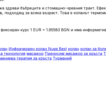
а здрави бъбреците и стомашно-чревния тракт. Ефек
в, подходящ за всяка възраст. Това е коланът термом
фиксиран курс 1 EUR = 1.95583 BGN и има информатив
олан
Инфрачервен колан Nuga Best
колан
колан за бол
а технология
масажор
Преносим масажор за кръста
Т
маниева терапия за кръста
Турманий