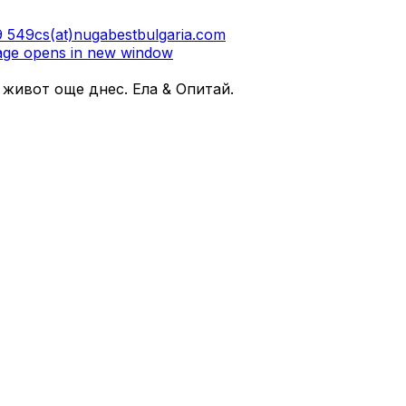
9 549
cs(at)nugabestbulgaria.com
ge opens in new window
 живот още днес. Ела & Опитай.