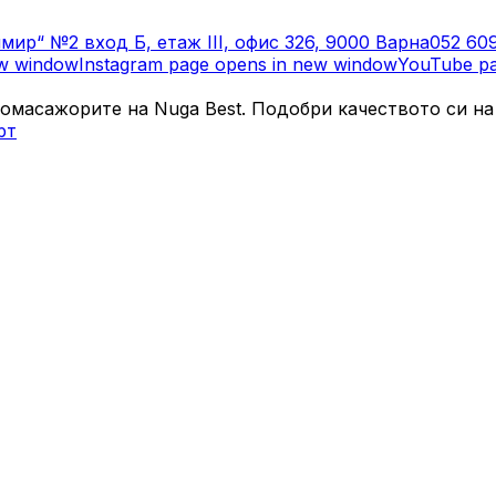
мир“ №2 вход Б, етаж III, офис 326, 9000 Варна
052 60
ew window
Instagram page opens in new window
YouTube pa
момасажорите на Nuga Best. Подобри качеството си на