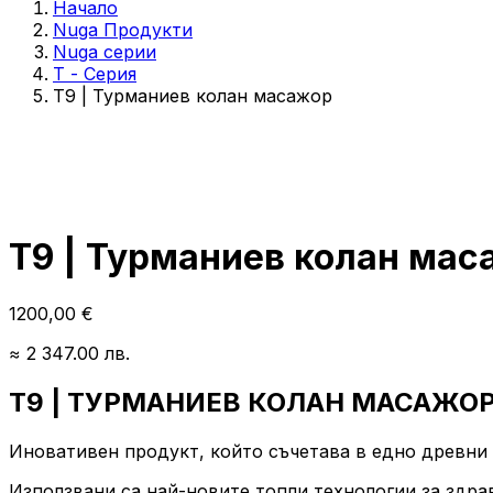
Начало
Nuga Продукти
Nuga серии
Т - Серия
T9 | Турманиев колан масажор
T9 | Турманиев колан мас
1200,00
€
≈ 2 347.00 лв.
T9 | ТУРМАНИЕВ КОЛАН МАСАЖО
Иновативен продукт, който съчетава в едно древни
Използвани са най-новите топли технологии за здра