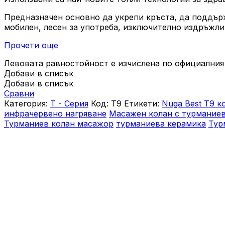
Предназначен основно да укрепи кръста, да поддърж
мобилен, лесен за употреба, изключително издръжли
Прочети още
Левовата равностойност е изчислена по официалния 
Добави в списък
Добави в списък
Сравни
Категория:
Т - Серия
Код:
Т9
Етикети:
Nuga Best T9 к
инфрачервено нагряване
Масажен колан с турманиев
Турманиев колан масажор
турманиева керамика
Тур