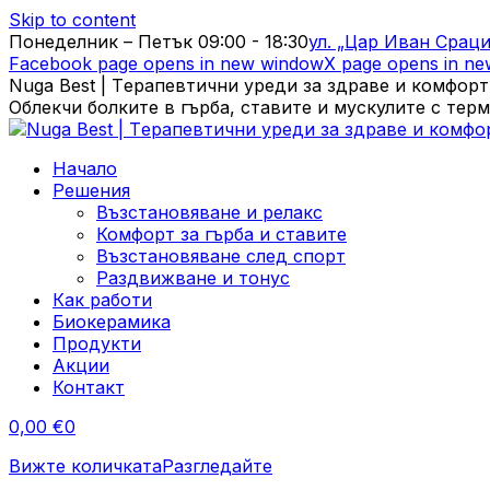
Skip to content
Понеделник – Петък 09:00 - 18:30
ул. „Цар Иван Сраци
Facebook page opens in new window
X page opens in n
Nuga Best | Tерапевтични уреди за здраве и комфорт
Облекчи болките в гърба, ставите и мускулите с тер
Начало
Решения
Възстановяване и релакс
Комфорт за гърба и ставите
Възстановяване след спорт
Раздвижване и тонус
Как работи
Биокерамика
Продукти
Акции
Контакт
0,00
€
0
Вижте количката
Разгледайте