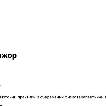
ажор
Р
 Източни практики и съвременни физиотерапевтични 
ве.